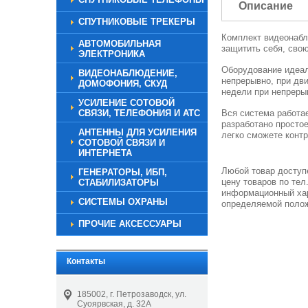
Описание
СПУТНИКОВЫЕ ТРЕКЕРЫ
Комплект видеонабл
АВТОМОБИЛЬНАЯ
защитить себя, сво
ЭЛЕКТРОНИКА
Оборудование идеал
ВИДЕОНАБЛЮДЕНИЕ,
непрерывно, при дв
ДОМОФОНИЯ, СКУД
недели при непреры
УСИЛЕНИЕ СОТОВОЙ
СВЯЗИ, ТЕЛЕФОНИЯ И АТС
Вся система работа
разработано просто
АНТЕННЫ ДЛЯ УСИЛЕНИЯ
легко сможете контр
СОТОВОЙ СВЯЗИ И
ИНТЕРНЕТА
Любой товар доступе
ГЕНЕРАТОРЫ, ИБП,
цену товаров по тел
СТАБИЛИЗАТОРЫ
информационный хар
СИСТЕМЫ ОХРАНЫ
определяемой полож
ПРОЧИЕ АКСЕССУАРЫ
Контакты
185002, г. Петрозаводск, ул.
Суоярвская, д. 32А