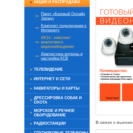
АКЦИИ И РАСПРОДАЖИ
Пакет «Базовый Онлайн
Запад»
Комплект подключения к
Интернету
AK14 - комплект
аналогового
видеонаблюдения
Диагностика антенны и
настройка КСВ
ТЕЛЕВИДЕНИЕ
ИНТЕРНЕТ И СЕТИ
НАВИГАТОРЫ И КАРТЫ
ДРЕССИРОВКА СОБАК И
ОХОТА
МОРСКОЕ И РЕЧНОЕ
ОБОРУДОВАНИЕ
В связи с высок
РАДИОСТАНЦИИ
СПУТНИКОВЫЕ ТЕЛЕФОНЫ