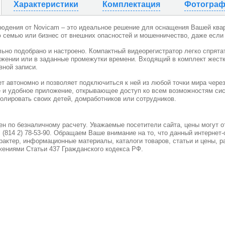
Характеристики
Комплектация
Фотогра
юдения от Novicam – это идеальное решение для оснащения Вашей квар
ю семью или бизнес от внешних опасностей и мошенничество, даже если
ьно подобрано и настроено.
Компактный видеорегистратор легко спрятат
ижении или в заданные промежутки времени. Входящий в комплект жестк
вной записи.
ет автономно и позволяет подключиться к ней из любой точки мира чере
е и удобное приложение, открывающее доступ ко всем возможностям си
олировать своих детей, домработников или сотрудников.
н по безналичному расчету. Уважаемые посетители сайта, цены могут о
. (814 2) 78-53-90. Обращаем Ваше внимание на то, что данный интернет
актер, информационные материалы, каталоги товаров, статьи и цены, р
ениями Статьи 437 Гражданского кодекса РФ.