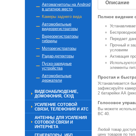
Описание
Автомагнитолы на Android
в штатное место
Камеры заднего вида
Полное видение 
Автомобильные
Устанавливае
видеорегистраторы
Беспроводное
Видеорегистраторы
Передает дан
гибриды
Прочный и за
Моторегистраторы
условиям
Радар-детекторы
Активация пр
Используются
Пуско-зарядные
элементы пит
устройства
Автомобильные
Простая и быстр
держатели
Устанавливается быс
зафиксируйте камер
ВИДЕОНАБЛЮДЕНИЕ,
2 батарейки АА (рек
ДОМОФОНИЯ, СКУД
Голосовое управ
УСИЛЕНИЕ СОТОВОЙ
Вы можете использо
СВЯЗИ, ТЕЛЕФОНИЯ И АТС
BC 40.
АНТЕННЫ ДЛЯ УСИЛЕНИЯ
СОТОВОЙ СВЯЗИ И
ИНТЕРНЕТА
Любой товар доступе
цену товаров по тел
ГЕНЕРАТОРЫ, ИБП,