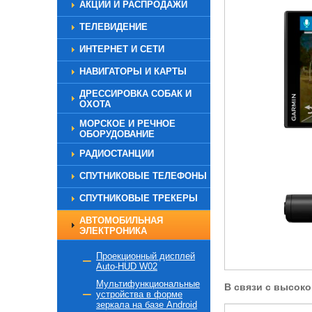
АКЦИИ И РАСПРОДАЖИ
ТЕЛЕВИДЕНИЕ
ИНТЕРНЕТ И СЕТИ
НАВИГАТОРЫ И КАРТЫ
ДРЕССИРОВКА СОБАК И
ОХОТА
МОРСКОЕ И РЕЧНОЕ
ОБОРУДОВАНИЕ
РАДИОСТАНЦИИ
СПУТНИКОВЫЕ ТЕЛЕФОНЫ
СПУТНИКОВЫЕ ТРЕКЕРЫ
АВТОМОБИЛЬНАЯ
ЭЛЕКТРОНИКА
Проекционный дисплей
Auto-HUD W02
Мультифункциональные
В связи с высок
устройства в форме
зеркала на базе Android