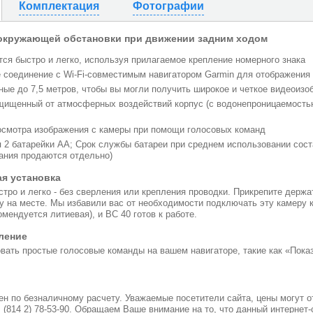
Комплектация
Фотографии
окружающей обстановки при движении задним ходом
тся быстро и легко, используя прилагаемое крепление номерного знака
 соединение с Wi-Fi-совместимым навигатором Garmin для отображения 
ные до 7,5 метров, чтобы вы могли получить широкое и четкое видеоизо
щищенный от атмосферных воздействий корпус (с водонепроницаемость
осмотра изображения с камеры при помощи голосовых команд
 2 батарейки АА; Срок службы батареи при среднем использовании сост
ания продаются отдельно)
ая установка
тро и легко - без сверления или крепления проводки. Прикрепите держ
у на месте. Мы избавили вас от необходимости подключать эту камеру к
омендуется литиевая), и BC 40 готов к работе.
ление
вать простые голосовые команды на вашем навигаторе, такие как «Пока
н по безналичному расчету. Уважаемые посетители сайта, цены могут о
. (814 2) 78-53-90. Обращаем Ваше внимание на то, что данный интернет