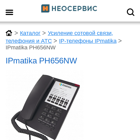
>
>
Каталог
Усиление сотовой связи,
>
>
телефония и АТС
IP-телефоны IPmatika
IPmatika PH656NW
IPmatika PH656NW