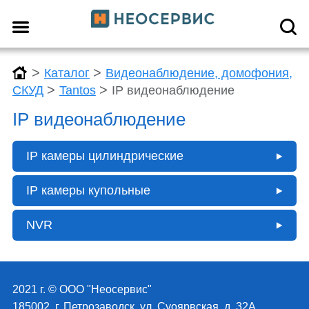
>
>
Каталог
Видеонаблюдение, домофония,
>
>
СКУД
Tantos
IP видеонаблюдение
IP видеонаблюдение
IP камеры цилиндрические
IP камеры купольные
NVR
2021 г. © ООО "Неосервис"
185002, г. Петрозаводск, ул. Суоярвская, д. 32А