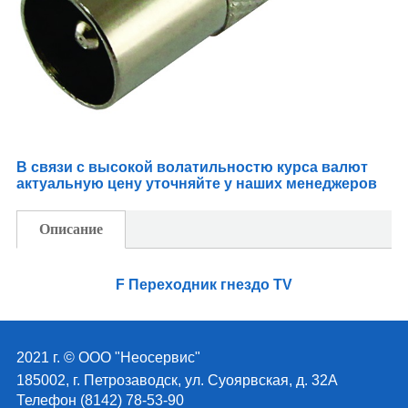
В связи с высокой волатильностю курса валют
актуальную цену уточняйте у наших менеджеров
Описание
F Переходник гнездо TV
2021 г. © ООО "Неосервис"
185002, г. Петрозаводск, ул. Суоярвская, д. 32А
Телефон (8142) 78-53-90