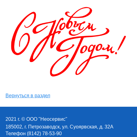
Вернуться в раздел
2021 г. © ООО "Неосервис"
185002, г. Петрозаводск, ул. Суоярвская, д. 32А
Телефон (8142) 78-53-90